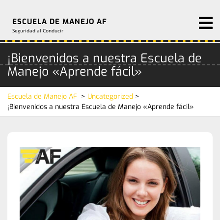
Skip
to
O
ESCUELA DE MANEJO AF
M
content
Seguridad al Conducir
¡Bienvenidos a nuestra Escuela de
Manejo «Aprende fácil»
Escuela de Manejo AF
>
Uncategorized
>
¡Bienvenidos a nuestra Escuela de Manejo «Aprende fácil»